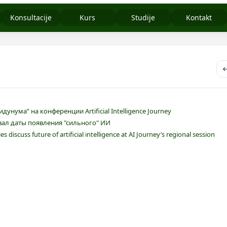
Konsultacije
Kurs
Studije
Kontakt
унума” на конференции Artificial Intelligence Journey
вал даты появления "сильного" ИИ
s discuss future of artificial intelligence at AI Journey’s regional session