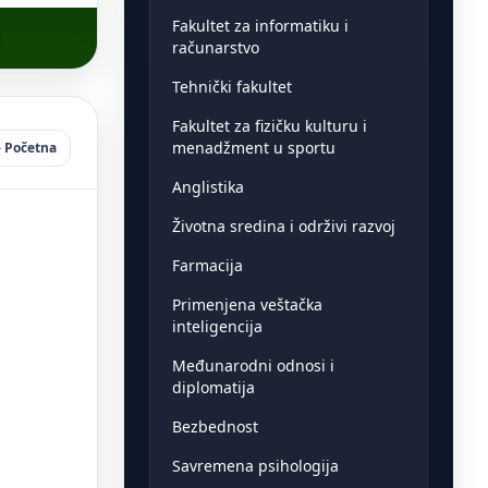
Fakultet za informatiku i
računarstvo
Tehnički fakultet
Fakultet za fizičku kulturu i
menadžment u sportu
Početna
Anglistika
Životna sredina i održivi razvoj
Farmacija
Primenjena veštačka
inteligencija
Međunarodni odnosi i
diplomatija
Bezbednost
Savremena psihologija