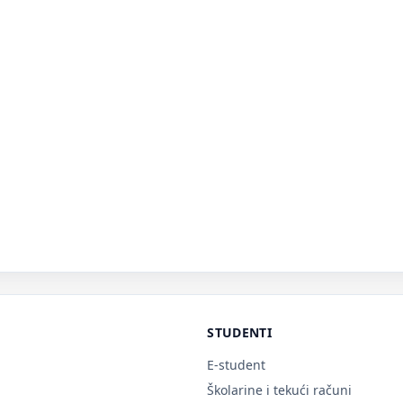
STUDENTI
E-student
Školarine i tekući računi