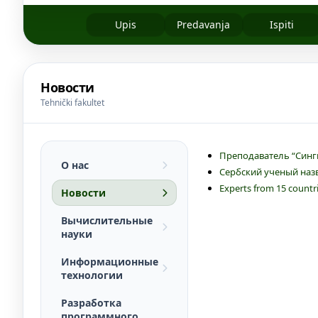
Upis
Predavanja
Ispiti
Новости
Tehnički fakultet
Преподаватель “Сингид
О нас
Сербский ученый наз
Experts from 15 countrie
Новости
Вычислительные
науки
Информационные
технологии
Разработка
программного