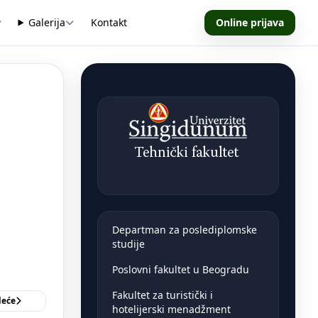
Galerija
Kontakt
Online prijava
Departman za poslediplomske
studije
Poslovni fakultet u Beogradu
Fakultet za turistički i
deće
hotelijerski menadžment