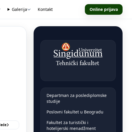
Galerija
Kontakt
Online prijava
Departman za poslediplomske
studije
Poslovni fakultet u Beogradu
Fakultet za turistički i
deće
hotelijerski menadžment