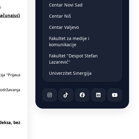
Centar Novi Sad
a
.
računajući
Centar Niš
Centar Valjevo
Fakultet za medije i
komunikacije
Fakultet "Despot Stefan
Lazarević"
Univerzitet Sinergija
ja "Prijava
 održavanja
deksa, bez