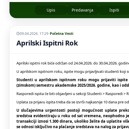
Upis
Predavanja
Ispiti
09.04.2026. 17:29
•
Početna
/
Vesti
Aprilski Ispitni Rok
Aprilski ispitni rok biće održan od 24.04.2026. do 30.04.2026. godine
U aprilskom ispitnom roku, ispite mogu prijavljivati studenti koji
Studenti u aprilskom ispitnom roku mogu prijaviti ispit
(zimskom) semestru akademske 2025/2026. godine, kao i od
Rasporedi ispita će biti objavljeni u sekciji Studenti > Rasporedi >
Uplata za prijavu ispita treba da se izvrši najkasnije 10 dana pre od
U slučajevima urgentosti postoji mogućnost uplate preko
sredstva evidentiraju u roku od sat vremena, neophodno je
transakciji iznosi 1.300 dinara, ukoliko želite da uplatite 
se odnosi isključivo na plaćanje sredstava na nalog za prijav