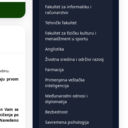
Fakultet za informatiku i
računarstvo
Tehnički fakultet
Fakultet za fizičku kulturu i
menadžment u sportu
Anglistika
Životna sredina i održivi razvoj
Farmacija
odinu.
daju prvom
Primenjena veštačka
inteligencija
Međunarodni odnosi i
diplomatija
in Vam se
Bezbednost
ničenje po
. Navedeno
Savremena psihologija