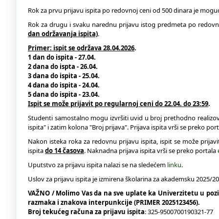
Rok za prvu prijavu ispita po redovnoj ceni od 500 dinara je mog
Rok za drugu i svaku narednu prijavu istog predmeta po redovn
dan održavanja ispita)
.
Primer: ispit se održava 28.04.2026
.
1 dan do ispita - 27.04.
2 dana do ispta - 26.04.
3 dana do ispita - 25.04.
4 dana do ispita - 24.04.
5 dana do ispita - 23.04.
Ispit se može prijavit po regularnoj ceni do 22.04. do 23:59
.
Studenti samostalno mogu izvršiti uvid u broj prethodno realizov
ispita" i zatim kolona "Broj prijava". Prijava ispita vrši se preko por
Nakon isteka roka za redovnu prijavu ispita, ispit se može prijavi
ispita
do 14 časova
. Naknadna prijava ispita vrši se preko portala
Uputstvo za prijavu ispita nalazi se na sledećem
linku
.
Uslov za prijavu ispita je izmirena školarina za akademsku 2025/2
VAŽNO / Molimo Vas da na sve uplate ka Univerzitetu u poziv
razmaka i znakova interpunkcije (PRIMER 2025123456).
Broj tekućeg računa za prijavu ispita
: 325-9500700190321-77