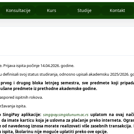
Konsultacije
Kurs
Studije
Kontakt
. Prijava ispita počinje 14.04.2026. godine.
 su definisali svoj status studiranja, odnosno upisali akademsku 2025/2026. g
e prvog i drugog bloka letnjeg semestra, sve predmete koji pripa
slušane predmete iz prethodne akademske godine.
 Raspored ispitnih rokova.
ržavanja ispita.
 SingiPay aplikacije:
singipay.singidunum.ac.rs
uplatom na ovaj nač
 da imate karticu koja je uslovna za plaćanje preko interneta. Ogra
više od navedenog iznosa morate realizovati više zasebnih transakcija
u ispita, školarinu nije moguće uplatiti preko ove opcije.