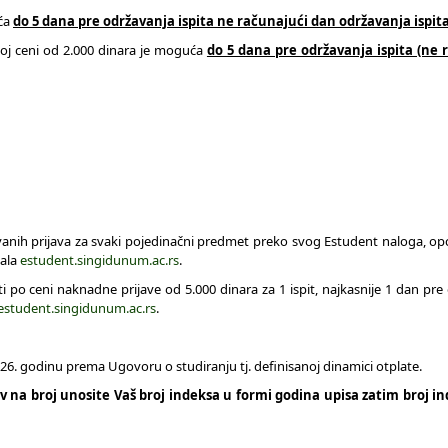
uća
do 5 dana pre održavanja ispita ne računajući dan održavanja ispit
oj ceni od 2.000 dinara je moguća
do 5 dana pre održavanja ispita (ne 
anih prijava za svaki pojedinačni predmet preko svog Estudent naloga, opci
tala
estudent.singidunum.ac.rs
.
ti po ceni naknadne prijave od 5.000 dinara za 1 ispit, najkasnije 1 dan pre
estudent.singidunum.ac.rs
.
026. godinu prema Ugovoru o studiranju tj. definisanoj dinamici otplate.
 na broj unosite Vaš broj indeksa u formi godina upisa zatim broj in